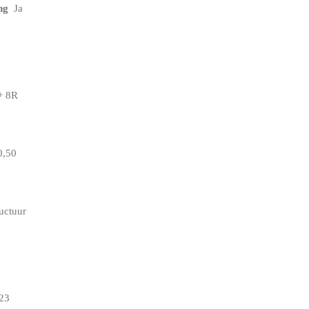
ng
Ja
+ 8R
,50
uctuur
23