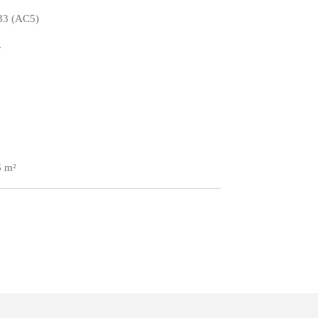
3 (AC5)
r
6 m²