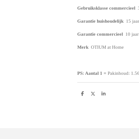
Gebruiksklasse commercieel
3
Garantie huishoudelijk
15 jaa
Garantie commercieel
10 jaar
Merk
OTIUM at Home
PS: Aantal 1
=
Pakinhoud: 1.5
D
D
S
e
e
h
l
e
a
e
l
r
n
e