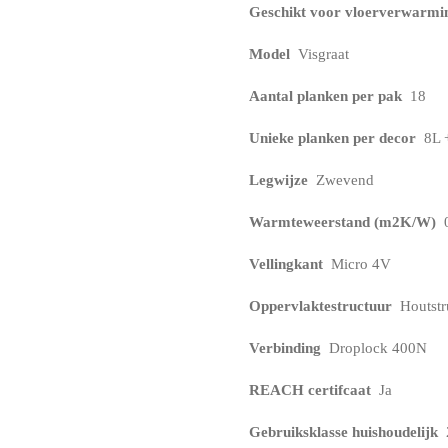
Geschikt voor vloerverwarmi
Model
Visgraat
Aantal planken per pak
18
Unieke planken per decor
8L 
Legwijze
Zwevend
Warmteweerstand (m2K/W)
0
Vellingkant
Micro 4V
Oppervlaktestructuur
Houtstr
Verbinding
Droplock 400N
REACH certifcaat
Ja
Gebruiksklasse huishoudelijk