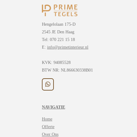
Hengelolaan 175-D
2545 JE Den Haag
Tel: 070 221 15 18
E:
info@primetinterieur.nl
KVK:
94085528
BTW NR: NL866630338B01
W
h
a
t
NAVIGATIE
s
A
Home
p
p
Offerte
Over Ons