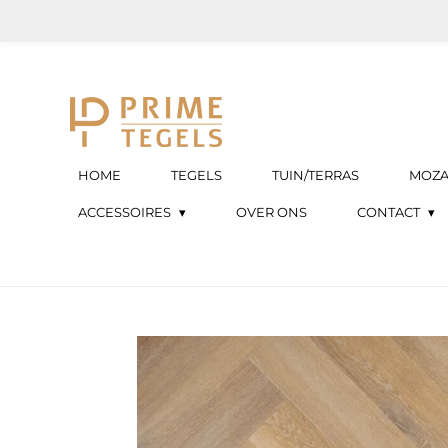
Ga
direct
naar
de
hoofdinhoud
HOME
TEGELS
TUIN/TERRAS
MOZA
ACCESSOIRES
OVER ONS
CONTACT