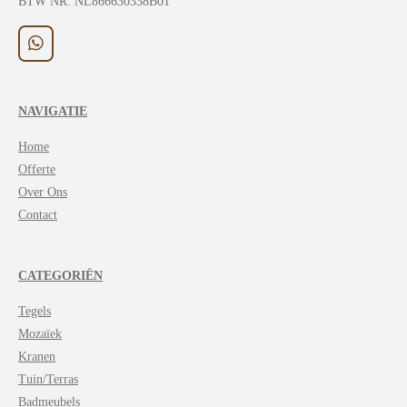
BTW NR: NL866630338B01
W
h
a
t
NAVIGATIE
s
A
Home
p
p
Offerte
Over Ons
Contact
CATEGORIËN
Tegels
Mozaïek
Kranen
Tuin/Terras
Badmeubels