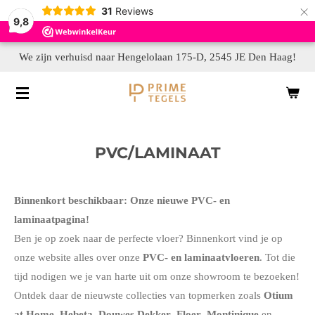
×
31
Reviews
9,8
We zijn verhuisd naar Hengelolaan 175-D, 2545 JE Den Haag!
PVC/LAMINAAT
Binnenkort beschikbaar: Onze nieuwe PVC- en
laminaatpagina!
Ben je op zoek naar de perfecte vloer? Binnenkort vind je op
onze website alles over onze
PVC- en laminaatvloeren
. Tot die
tijd nodigen we je van harte uit om onze showroom te bezoeken!
Ontdek daar de nieuwste collecties van topmerken zoals
Otium
at Home
,
Hebeta
,
Douwes Dekker
,
Floer
,
Montinique
en