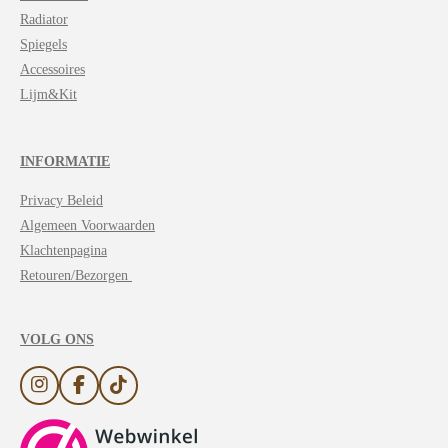
Radiator
Spiegels
Accessoires
Lijm&Kit
INFORMATIE
Privacy Beleid
Algemeen Voorwaarden
Klachtenpagina
Retouren/Bezorgen
VOLG ONS
I
F
T
n
a
i
s
c
k
t
e
T