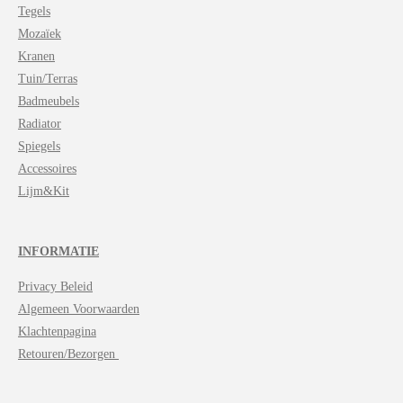
Tegels
Mozaïek
Kranen
Tuin/Terras
Badmeubels
Radiator
Spiegels
Accessoires
Lijm&Kit
INFORMATIE
Privacy Beleid
Algemeen Voorwaarden
Klachtenpagina
Retouren/Bezorgen