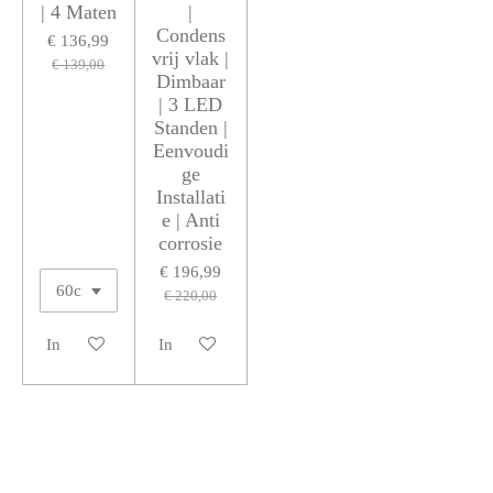
| 4 Maten
|
Condens
€ 136,99
vrij vlak |
€ 139,00
Dimbaar
| 3 LED
Standen |
Eenvoudi
ge
Installati
e | Anti
corrosie
€ 196,99
€ 220,00
In winkelwagen
In winkelwagen