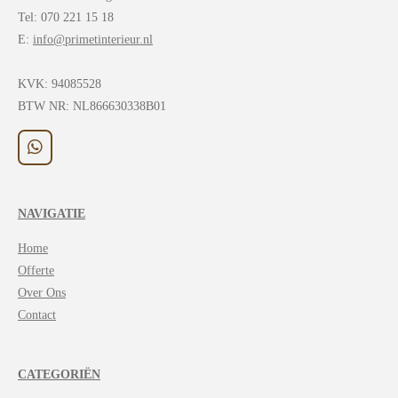
Tel: 070 221 15 18
E:
info@primetinterieur.nl
KVK:
94085528
BTW NR: NL866630338B01
W
h
a
t
NAVIGATIE
s
A
Home
p
p
Offerte
Over Ons
Contact
CATEGORIËN