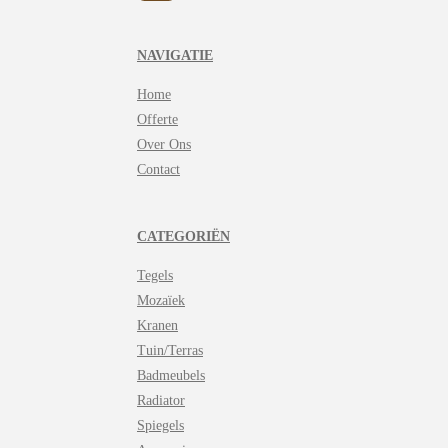
h
a
t
NAVIGATIE
s
A
Home
p
p
Offerte
Over Ons
Contact
CATEGORIËN
Tegels
Mozaïek
Kranen
Tuin/Terras
Badmeubels
Radiator
Spiegels