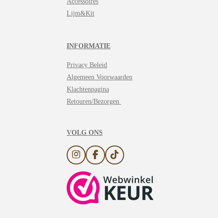
Accessoires
Lijm&Kit
INFORMATIE
Privacy Beleid
Algemeen Voorwaarden
Klachtenpagina
Retouren/Bezorgen
VOLG ONS
I
F
T
n
a
i
s
c
k
t
e
T
a
b
o
g
o
k
r
o