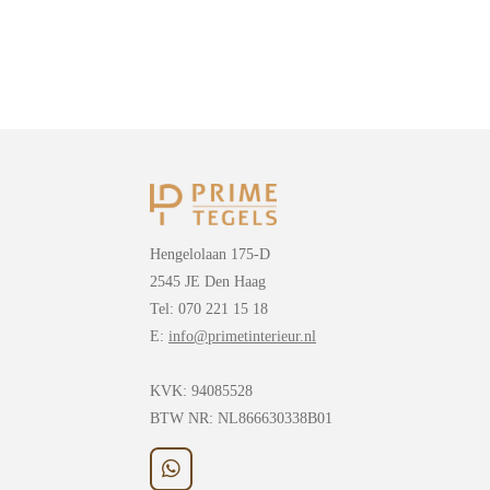
Hengelolaan 175-D
2545 JE Den Haag
Tel: 070 221 15 18
E:
info@primetinterieur.nl
KVK:
94085528
BTW NR: NL866630338B01
W