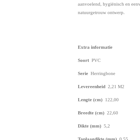
aanvoelend, hygiënisch en een
natuurgetrouw ontwerp.
Extra informatie
Soort
PVC
Serie
Herringbone
Levereenheid
2,21 M2
Lengte (cm)
122,00
Breedte (cm)
22,60
Dikte (mm)
5,2
Toplaagdikte (mm)
0,55