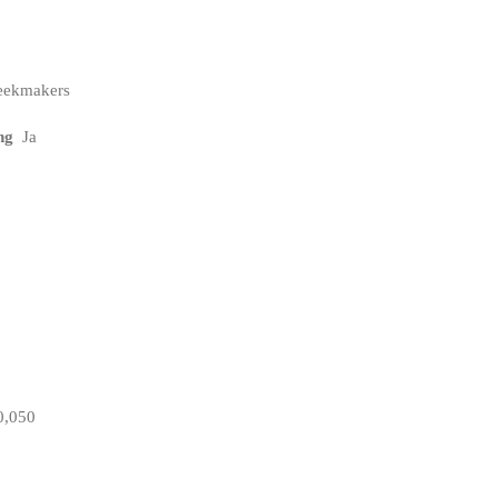
weekmakers
ng
Ja
,050