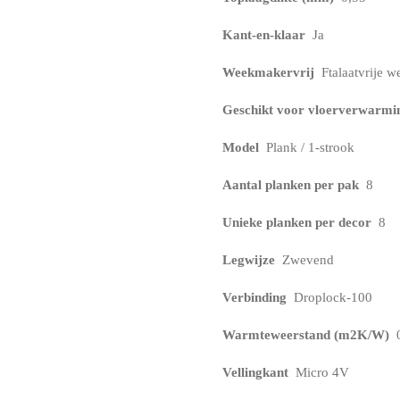
Kant-en-klaar
Ja
Weekmakervrij
Ftalaatvrije 
Geschikt voor vloerverwarmi
Model
Plank / 1-strook
Aantal planken per pak
8
Unieke planken per decor
8
Legwijze
Zwevend
Verbinding
Droplock-100
Warmteweerstand (m2K/W)
0
Vellingkant
Micro 4V