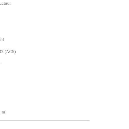
uctuur
23
3 (AC5)
r
1 m²