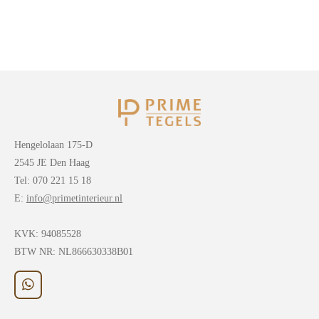
Hengelolaan 175-D
2545 JE Den Haag
Tel: 070 221 15 18
E:
info@primetinterieur.nl
KVK:
94085528
BTW NR: NL866630338B01
W
h
a