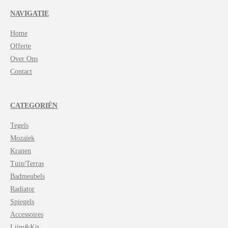
t
NAVIGATIE
s
A
Home
p
p
Offerte
Over Ons
Contact
CATEGORIËN
Tegels
Mozaïek
Kranen
Tuin/Terras
Badmeubels
Radiator
Spiegels
Accessoires
Lijm&Kit