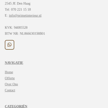
2545 JE Den Haag
Tel: 070 221 15 18
E:
info@primetinterieur.nl
KVK:
94085528
BTW NR: NL866630338B01
W
h
a
t
NAVIGATIE
s
A
Home
p
p
Offerte
Over Ons
Contact
CATEGORIËN