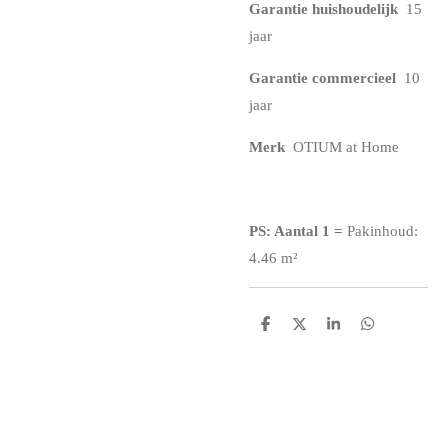
Garantie huishoudelijk
15
jaar
Garantie commercieel
10
jaar
Merk
OTIUM at Home
PS: Aantal 1
=
Pakinhoud:
4.46 m²
D
D
S
D
e
e
h
e
l
e
a
l
e
l
r
e
n
e
n