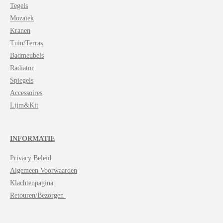
Tegels
Mozaïek
Kranen
Tuin/Terras
Badmeubels
Radiator
Spiegels
Accessoires
Lijm&Kit
INFORMATIE
Privacy Beleid
Algemeen Voorwaarden
Klachtenpagina
Retouren/Bezorgen