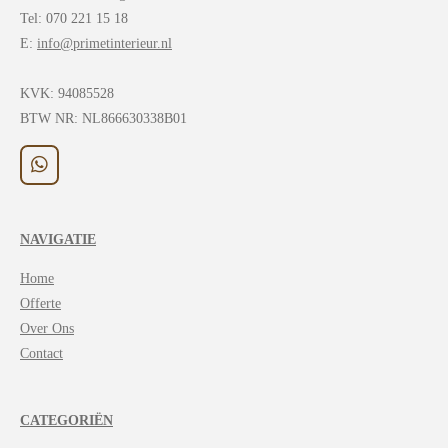
Tel: 070 221 15 18
E:
info@primetinterieur.nl
KVK:
94085528
BTW NR: NL866630338B01
W
h
a
t
NAVIGATIE
s
A
Home
p
p
Offerte
Over Ons
Contact
CATEGORIËN