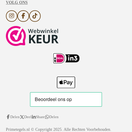
VOLG ONS
I
F
T
n
a
i
s
c
k
t
e
T
a
b
o
g
o
k
r
o
a
k
m
Delen
Deel
Share
Delen
Primetegels.nl
© Copyright 2025. Alle Rechten Voorbehouden.