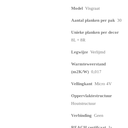
Model
Visgraat
Aantal planken per pak
30
Unieke planken per decor
8L + 8R
Legwijze
Verlijmd
Warmteweerstand
(m2K/W)
0,017
Vellingkant
Micro 4V
Oppervlaktestructuur
Houtstructuur
Verbinding
Geen
REACH certifcaat
Ja