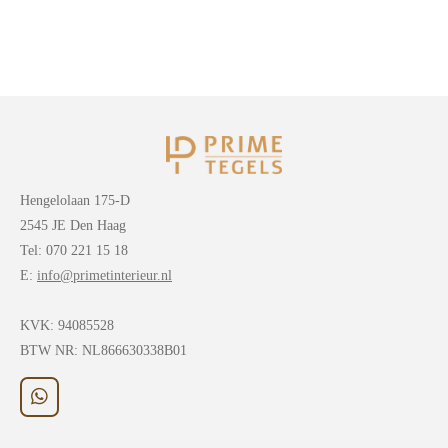
Hengelolaan 175-D
2545 JE Den Haag
Tel: 070 221 15 18
E:
info@primetinterieur.nl
KVK:
94085528
BTW NR: NL866630338B01
W
h
a