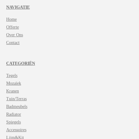
t
NAVIGATIE
s
A
Home
p
p
Offerte
Over Ons
Contact
CATEGORIËN
Tegels
Mozaïek
Kranen
Tuin/Terras
Badmeubels
Radiator
Spiegels
Accessoires
Lijm&Kit