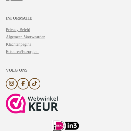
INFORMATIE
Privacy Beleid
Algemeen Voorwaarden
Klachtenpagina
Retouren/Bezorgen
VOLG ONS
I
F
T
n
a
i
s
c
k
t
e
T
a
b
o
g
o
k
r
o
a
k
m