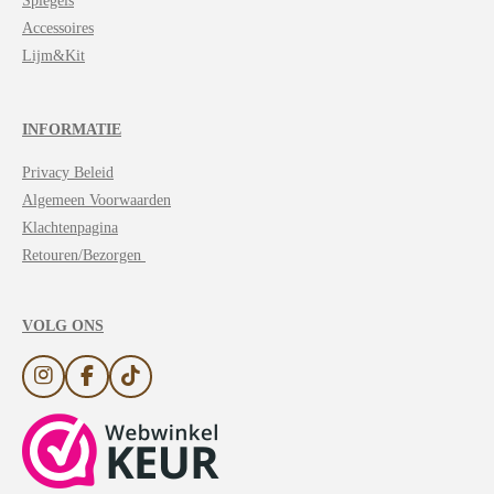
Spiegels
Accessoires
Lijm&Kit
INFORMATIE
Privacy Beleid
Algemeen Voorwaarden
Klachtenpagina
Retouren/Bezorgen
VOLG ONS
I
F
T
n
a
i
s
c
k
t
e
T
a
b
o
g
o
k