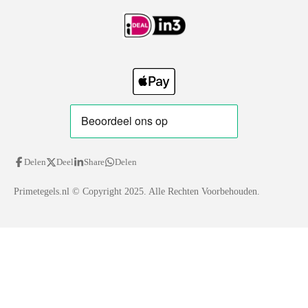
r
o
a
k
m
Delen
Deel
Share
Delen
Primetegels.nl
© Copyright 2025. Alle Rechten Voorbehouden.