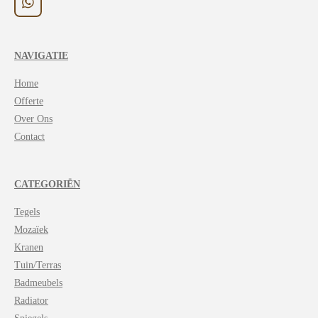
W
h
a
t
NAVIGATIE
s
A
Home
p
p
Offerte
Over Ons
Contact
CATEGORIËN
Tegels
Mozaïek
Kranen
Tuin/Terras
Badmeubels
Radiator