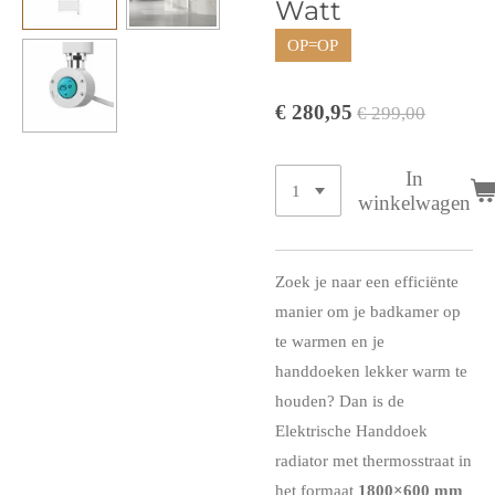
Watt
OP=OP
€ 280,95
€ 299,00
In
winkelwagen
Zoek je naar een efficiënte
manier om je badkamer op
te warmen en je
handdoeken lekker warm te
houden? Dan is de
Elektrische Handdoek
radiator met thermosstraat in
het formaat
1800×600 mm