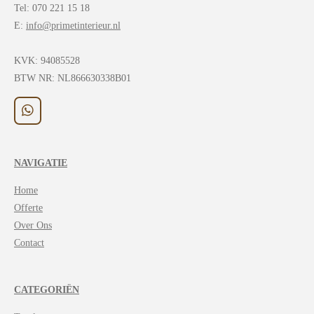
Tel: 070 221 15 18
E:
info@primetinterieur.nl
KVK:
94085528
BTW NR: NL866630338B01
W
h
a
t
NAVIGATIE
s
A
Home
p
p
Offerte
Over Ons
Contact
CATEGORIËN