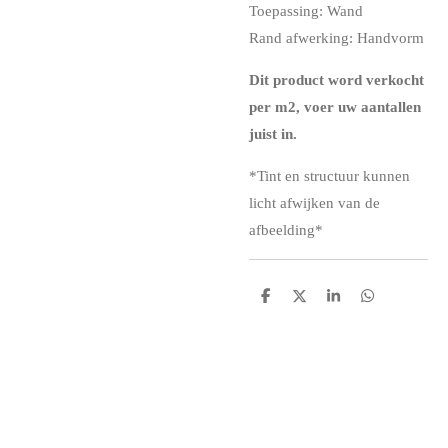
Toepassing: Wand
Rand afwerking: Handvorm
Dit product word verkocht
per m2, voer uw aantallen
juist in.
*
Tint en structuur kunnen
licht afwijken van de
afbeelding*
D
D
S
D
e
e
h
e
l
e
a
l
e
l
r
e
n
e
n