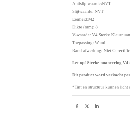
Antislip waarde:NVT
Slijtwaarde: NVT
Eenheid:M2
Dikte (mm): 8
V-waarde: V4 Sterke Kleurnua
Toepassing: Wand
Rand afwerking: Niet Gerectifi
Let op! Sterke nuancering V4 (
Dit product word verkocht per 
*
Tint en structuur kunnen licht
D
D
S
e
e
h
l
e
a
e
l
r
n
e