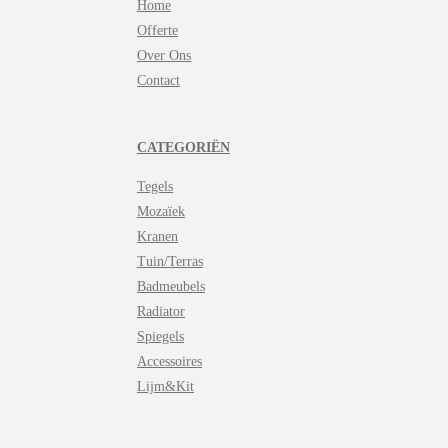
Home
p
p
Offerte
Over Ons
Contact
CATEGORIËN
Tegels
Mozaïek
Kranen
Tuin/Terras
Badmeubels
Radiator
Spiegels
Accessoires
Lijm&Kit