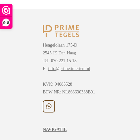
9,8
Hengelolaan 175-D
2545 JE Den Haag
Tel: 070 221 15 18
E:
info@primetinterieur.nl
KVK:
94085528
BTW NR: NL866630338B01
W
h
a
t
NAVIGATIE
s
A