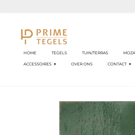
Ga
direct
naar
de
hoofdinhoud
HOME
TEGELS
TUIN/TERRAS
MOZA
ACCESSOIRES
OVER ONS
CONTACT