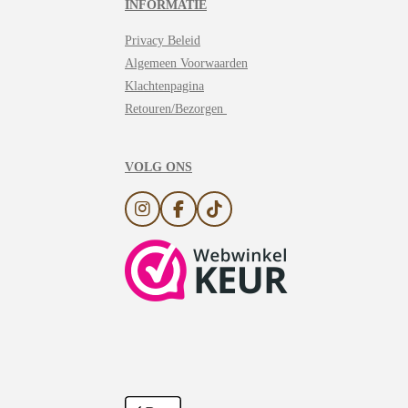
INFORMATIE
Privacy Beleid
Algemeen Voorwaarden
Klachtenpagina
Retouren/Bezorgen
VOLG ONS
I
F
T
n
a
i
s
c
k
t
e
T
a
b
o
g
o
k
r
o
a
k
m