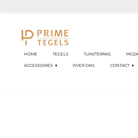
Ga
direct
naar
de
hoofdinhoud
HOME
TEGELS
TUIN/TERRAS
MOZA
ACCESSOIRES
OVER ONS
CONTACT