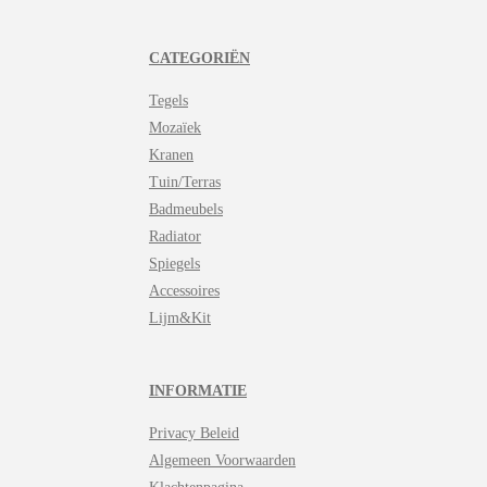
CATEGORIËN
Tegels
Mozaïek
Kranen
Tuin/Terras
Badmeubels
Radiator
Spiegels
Accessoires
Lijm&Kit
INFORMATIE
Privacy Beleid
Algemeen Voorwaarden