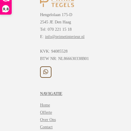
9,8
Hengelolaan 175-D
2545 JE Den Haag
Tel: 070 221 15 18
E:
info@primetinterieur.nl
KVK:
94085528
BTW NR: NL866630338B01
W
h
a
t
NAVIGATIE
s
A
Home
p
p
Offerte
Over Ons
Contact