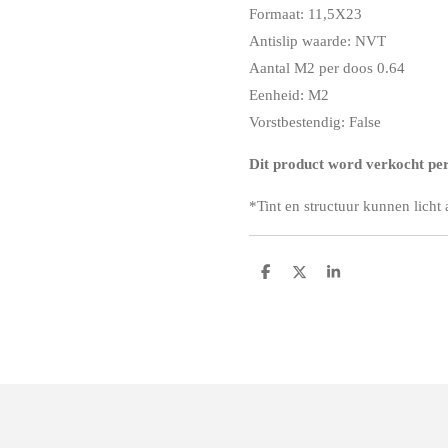
Formaat: 11,5X23
Antislip waarde: NVT
Aantal M2 per doos 0.64
Eenheid: M2
Vorstbestendig: False
Dit product word verkocht per 
*
Tint en structuur kunnen licht
D
D
S
e
e
h
l
e
a
e
l
r
n
e