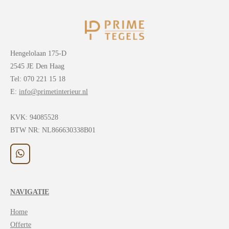
Hengelolaan 175-D
2545 JE Den Haag
Tel: 070 221 15 18
E:
info@primetinterieur.nl
KVK:
94085528
BTW NR: NL866630338B01
W
h
a
t
NAVIGATIE
s
A
Home
p
p
Offerte