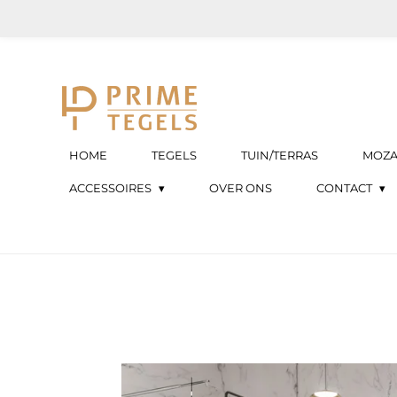
Ga
direct
naar
de
hoofdinhoud
HOME
TEGELS
TUIN/TERRAS
MOZA
ACCESSOIRES
OVER ONS
CONTACT