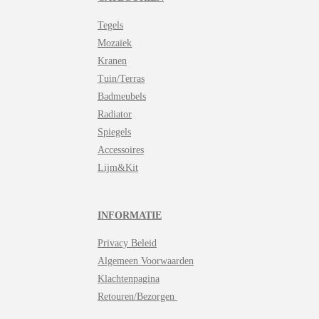
Tegels
Mozaïek
Kranen
Tuin/Terras
Badmeubels
Radiator
Spiegels
Accessoires
Lijm&Kit
INFORMATIE
Privacy Beleid
Algemeen Voorwaarden
Klachtenpagina
Retouren/Bezorgen