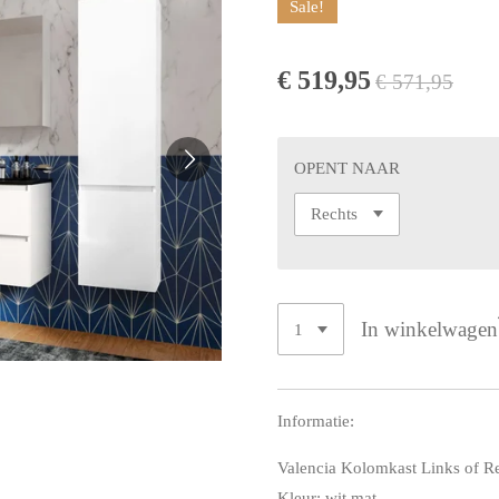
Sale!
€ 519,95
€ 571,95
OPENT NAAR
In winkelwagen
Informatie:
Valencia Kolomkast Links of R
Kleur: wit mat