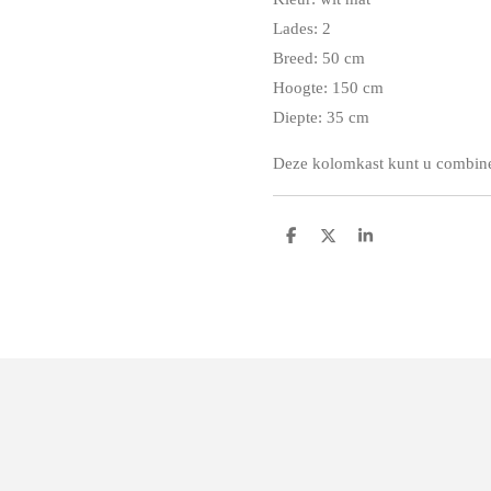
Lades: 2
Breed: 50 cm
Hoogte: 150 cm
Diepte: 35 cm
Deze kolomkast kunt u combine
D
D
S
e
e
h
l
e
a
e
l
r
n
e