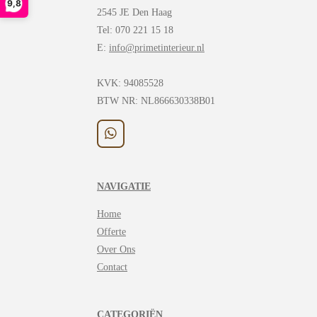
9,8
2545 JE Den Haag
Tel: 070 221 15 18
E:
info@primetinterieur.nl
KVK:
94085528
BTW NR: NL866630338B01
W
h
a
t
NAVIGATIE
s
A
Home
p
p
Offerte
Over Ons
Contact
CATEGORIËN