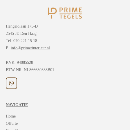
Hengelolaan 175-D
2545 JE Den Haag
Tel: 070 221 15 18
E:
info@primetinterieur.nl
KVK:
94085528
BTW NR: NL866630338B01
W
h
a
t
NAVIGATIE
s
A
Home
p
p
Offerte