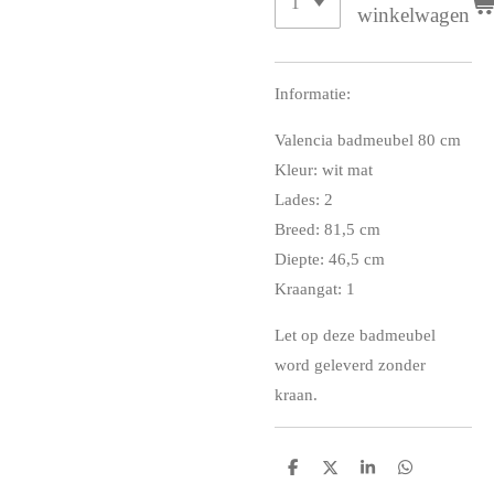
winkelwagen
Informatie:
Valencia badmeubel 80 cm
Kleur: wit mat
Lades: 2
Breed: 81,5 cm
Diepte: 46,5 cm
Kraangat: 1
Let op deze badmeubel
word geleverd zonder
kraan.
D
D
S
D
e
e
h
e