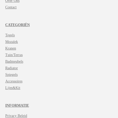
Over Ons
Contact
CATEGORIËN
Tegels
Mozaïek
Kranen
Tuin/Terras
Badmeubels
Radiator
Spiegels
Accessoires
Lijm&Kit
INFORMATIE
Privacy Beleid