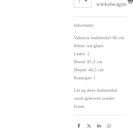
winkelwagen
Informatie:
Valencia badmeubel 80 cm
Kleur: wit glans
Lades: 2
Breed: 81,5 cm
Diepte: 46,5 cm
Kraangat: 1
Let op deze badmeubel
word geleverd zonder
kraan.
D
D
S
D
e
e
h
e