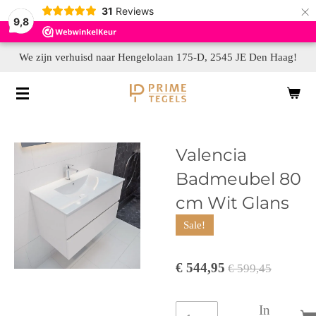
×
31
Reviews
9,8
We zijn verhuisd naar Hengelolaan 175-D, 2545 JE Den Haag!
Valencia
Badmeubel 80
cm Wit Glans
Sale!
€ 544,95
€ 599,45
In