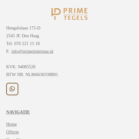
Hengelolaan 175-D
2545 JE Den Haag
Tel: 070 221 15 18
E:
info@primetinterieur.nl
KVK:
94085528
BTW NR: NL866630338B01
W
h
a
t
NAVIGATIE
s
A
Home
p
p
Offerte