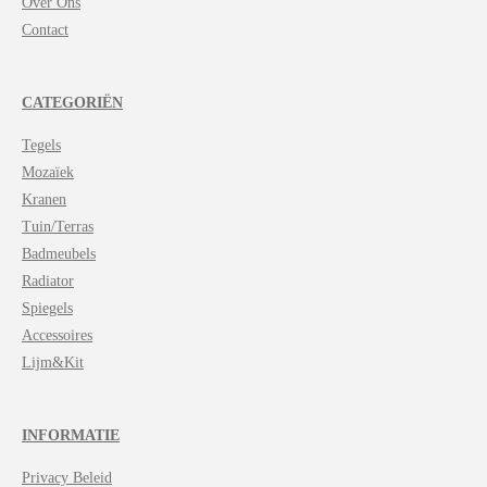
Over Ons
Contact
CATEGORIËN
Tegels
Mozaïek
Kranen
Tuin/Terras
Badmeubels
Radiator
Spiegels
Accessoires
Lijm&Kit
INFORMATIE
Privacy Beleid