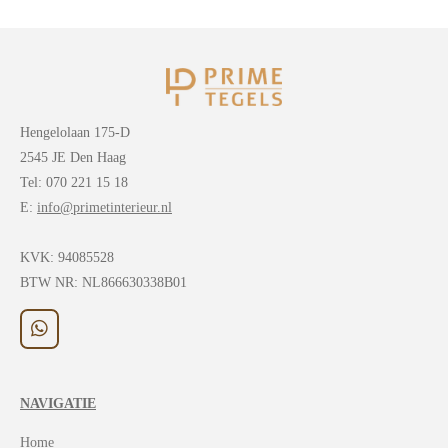
Hengelolaan 175-D
2545 JE Den Haag
Tel: 070 221 15 18
E:
info@primetinterieur.nl
KVK:
94085528
BTW NR: NL866630338B01
W
h
a
t
NAVIGATIE
s
A
Home
p