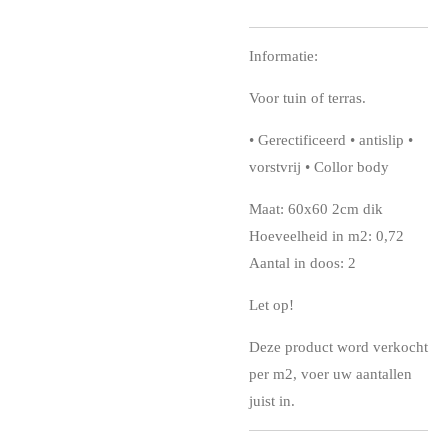
Informatie:
Voor tuin of terras.
•⁠ ⁠Gerectificeerd •⁠ ⁠antislip •⁠
⁠vorstvrij •⁠ ⁠Collor body
Maat: 60x60 2cm dik
Hoeveelheid in m2: 0,72
Aantal in doos: 2
Let op!
Deze product word verkocht
per m2, voer uw aantallen
juist in.