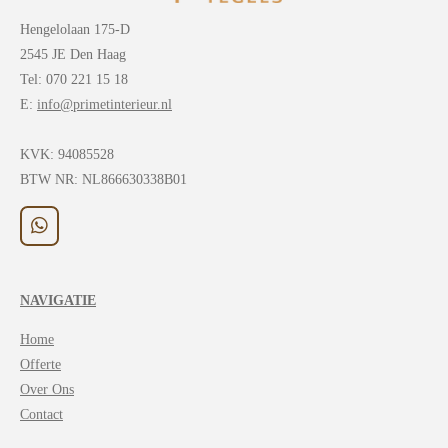
Hengelolaan 175-D
2545 JE Den Haag
Tel: 070 221 15 18
E:
info@primetinterieur.nl
KVK:
94085528
BTW NR: NL866630338B01
W
h
a
t
NAVIGATIE
s
A
Home
p
p
Offerte
Over Ons
Contact