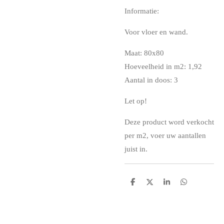
Informatie:
Voor vloer en wand.
Maat: 80x80
Hoeveelheid in m2: 1,92
Aantal in doos: 3
Let op!
Deze product word verkocht
per m2, voer uw aantallen
juist in.
D
D
S
D
e
e
h
e
l
e
a
l
e
l
r
e
n
e
n