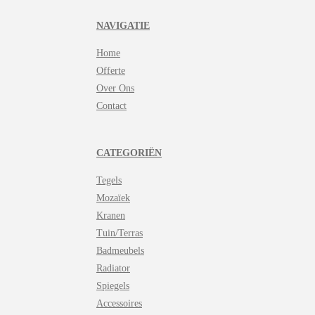
a
t
NAVIGATIE
s
A
Home
p
p
Offerte
Over Ons
Contact
CATEGORIËN
Tegels
Mozaïek
Kranen
Tuin/Terras
Badmeubels
Radiator
Spiegels
Accessoires