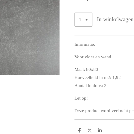
In winkelwagen
Informatie:
Voor vloer en wand.
Maat: 80x80
Hoeveelheid in m2: 1,92
Aantal in doos: 2
Let op!
Deze product word verkocht per 
D
D
S