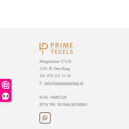
Hengelolaan 175-D
2545 JE Den Haag
Tel: 070 221 15 18
E:
info@primetinterieur.nl
9,8
KVK:
94085528
BTW NR: NL866630338B01
W
h