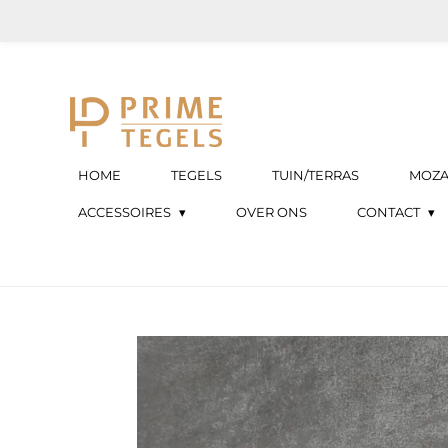
Ga
direct
naar
de
hoofdinhoud
HOME
TEGELS
TUIN/TERRAS
MOZA
ACCESSOIRES
OVER ONS
CONTACT