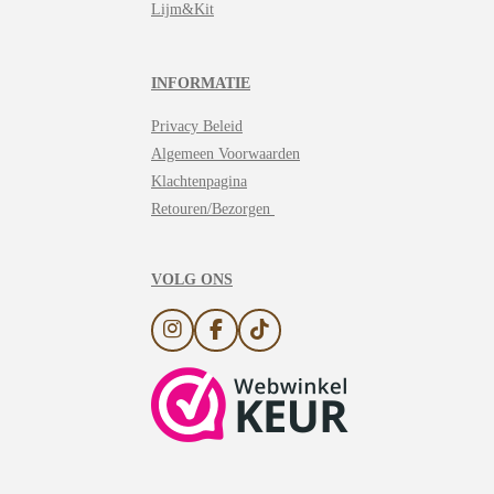
Lijm&Kit
INFORMATIE
Privacy Beleid
Algemeen Voorwaarden
Klachtenpagina
Retouren/Bezorgen
VOLG ONS
I
F
T
n
a
i
s
c
k
t
e
T
a
b
o
g
o
k
r
o
a
k