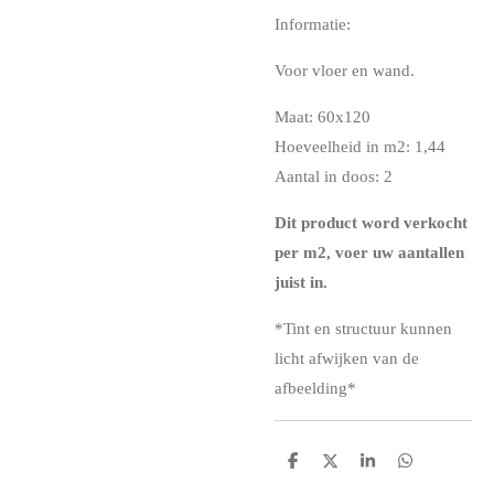
Informatie:
Voor vloer en wand.
Maat: 60x120
Hoeveelheid in m2: 1,44
Aantal in doos: 2
Dit product word verkocht
per m2, voer uw aantallen
juist in.
*
Tint en structuur kunnen
licht afwijken van de
afbeelding*
D
D
S
D
e
e
h
e