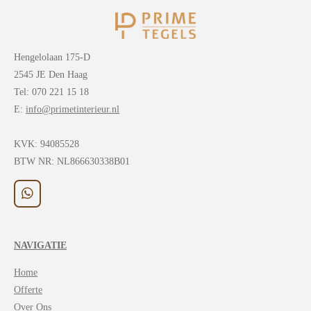
Hengelolaan 175-D
2545 JE Den Haag
Tel: 070 221 15 18
E:
info@primetinterieur.nl
KVK:
94085528
BTW NR: NL866630338B01
W
h
a
t
NAVIGATIE
s
A
Home
p
p
Offerte
Over Ons