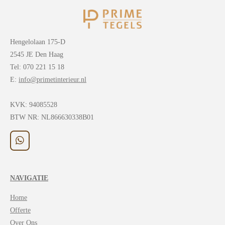
Hengelolaan 175-D
2545 JE Den Haag
Tel: 070 221 15 18
E:
info@primetinterieur.nl
KVK:
94085528
BTW NR: NL866630338B01
W
h
a
t
NAVIGATIE
s
A
Home
p
p
Offerte
Over Ons